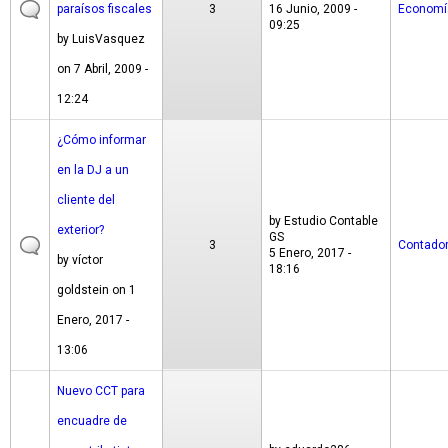
paraísos fiscales
3
16 Junio, 2009 -
Economí
09:25
by
LuisVasquez
on 7 Abril, 2009 -
12:24
¿Cómo informar
en la DJ a un
cliente del
by
Estudio Contable
exterior?
GS
3
Contado
5 Enero, 2017 -
by
víctor
18:16
goldstein
on 1
Enero, 2017 -
13:06
Nuevo CCT para
encuadre de