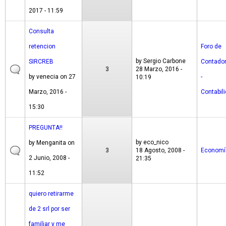
2017 - 11:59
Consulta
retencion
Foro de
by
Sergio Carbone
SIRCREB
Contado
3
28 Marzo, 2016 -
by
venecia
on 27
-
10:19
Marzo, 2016 -
Contabil
15:30
PREGUNTA!!
by
eco_nico
by
Menganita
on
3
18 Agosto, 2008 -
Economí
2 Junio, 2008 -
21:35
11:52
quiero retirarme
de 2 srl por ser
familiar y me