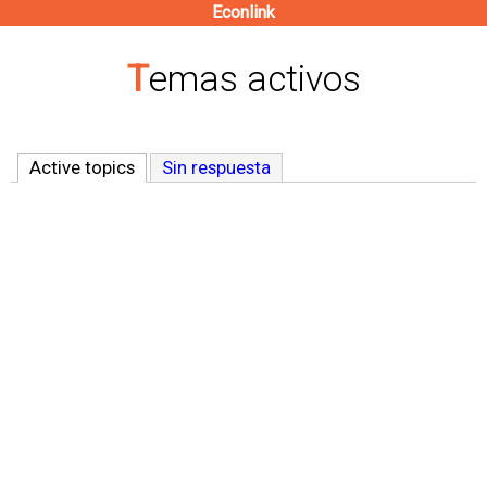
Econlink
Pasar
al
Temas activos
contenido
principal
Active topics
(solapa activa)
Sin respuesta