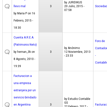
by
JURIDIKUS
llevo mal
3
20 Julio, 2015 -
Socieda
07:58
by
Maria P
on 16
Febrero, 2015 -
18:30
Cuenta A.R.E.A.
Foro de
(Patrimonio Neto)
by
Anónimo
Contado
by
hernan_3k
on
3
12 Noviembre, 2013
-
- 23:33
8 Agosto, 2010 -
Contabil
19:39
Facturacion a
una empresa
extranjera por un
servicio brindado
by
Estudio Contable
GS
en Argentina
3
Facturac
22 Febrero, 2017 -