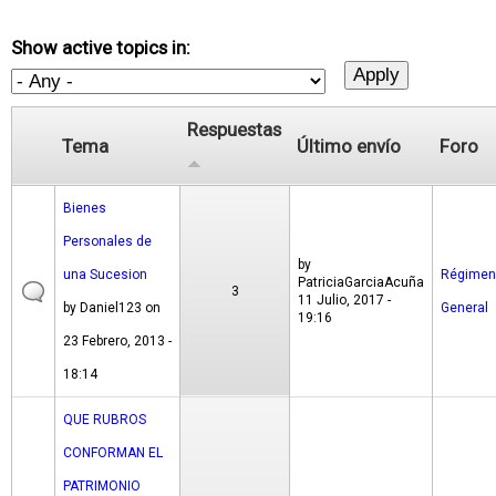
Show active topics in:
Respuestas
Tema
Último envío
Foro
Bienes
Personales de
by
una Sucesion
Régimen
PatriciaGarciaAcuña
3
11 Julio, 2017 -
by
Daniel123
on
General
19:16
23 Febrero, 2013 -
18:14
QUE RUBROS
CONFORMAN EL
PATRIMONIO