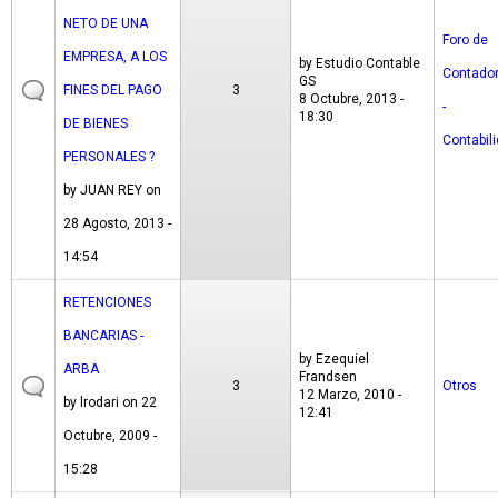
NETO DE UNA
Foro de
EMPRESA, A LOS
by
Estudio Contable
Contado
GS
FINES DEL PAGO
3
8 Octubre, 2013 -
-
18:30
DE BIENES
Contabil
PERSONALES ?
by
JUAN REY
on
28 Agosto, 2013 -
14:54
RETENCIONES
BANCARIAS -
by
Ezequiel
ARBA
Frandsen
3
Otros
12 Marzo, 2010 -
by
lrodari
on 22
12:41
Octubre, 2009 -
15:28