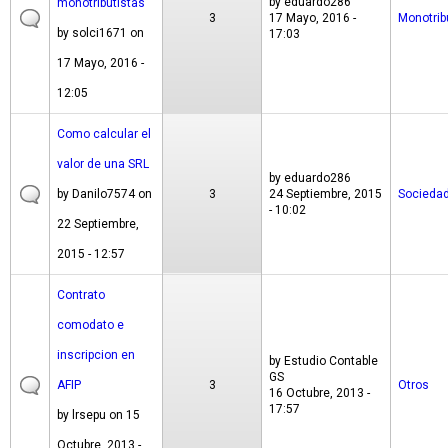
by
eduardo286
monotributistas
3
17 Mayo, 2016 -
Monotrib
by
solci1671
on
17:03
17 Mayo, 2016 -
12:05
Como calcular el
valor de una SRL
by
eduardo286
by
Danilo7574
on
3
24 Septiembre, 2015
Socieda
- 10:02
22 Septiembre,
2015 - 12:57
Contrato
comodato e
inscripcion en
by
Estudio Contable
GS
AFIP
3
Otros
16 Octubre, 2013 -
17:57
by
lrsepu
on 15
Octubre, 2013 -