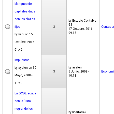
blanqueo de
capitales duda
con los plazos
by
Estudio Contable
GS
fijos
3
Contado
17 Octubre, 2016 -
09:18
by
yani
on 15
Octubre, 2016 -
01:46
impuestos
by
ayelen
by
ayelen
on 30
3
5 Junio, 2008 -
Economí
Mayo, 2008 -
10:18
11:50
La OCDE acaba
con la 'lista
negra' de los
by
libertad42