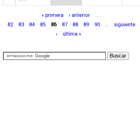
« primera
‹ anterior
…
P
82
83
84
85
86
87
88
89
90
…
siguiente
á
›
última »
g
i
n
a
s