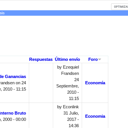
sis
Respuestas
Último envío
Foro
by
Ezequiel
Frandsen
de Ganancias
24
Frandsen
on 24
Economía
Septiembre,
, 2010 - 11:15
2010 -
11:15
by
Econlink
Interno Bruto
31 Julio,
Economia
, 2000 - 00:00
2017 -
14:36