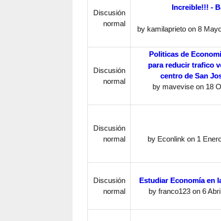
Increible!!! -
Discusión
normal
by
kamilaprieto
on 8 Mayo,
Politicas de Econom
para reducir trafico v
Discusión
centro de San Jo
normal
by
mavevise
on 18 O
Discusión
normal
by
Econlink
on 1 Enero
Discusión
Estudiar Economía en 
normal
by
franco123
on 6 Abri