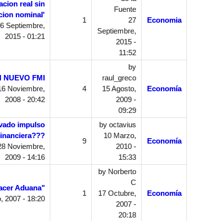
cion real sin
Fuente
cion nominal'
1
27
Economia
6 Septiembre,
Septiembre,
2015 - 01:21
2015 -
11:52
by
N NUEVO FMI
raul_greco
16 Noviembre,
4
15 Agosto,
Economía
2008 - 20:42
2009 -
09:29
ovado impulso
by
octavius
 financiera???
10 Marzo,
9
Economía
28 Noviembre,
2010 -
2009 - 14:16
15:33
by
Norberto
C
acer Aduana"
1
17 Octubre,
Economía
o, 2007 - 18:20
2007 -
20:18