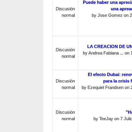
Puede haber una aprecia
Discusión
una aprea
normal
by
Jose Gomez
on 2
LA CREACION DE U
Discusión
by
Andrea Fabiana ...
on 
normal
El efecto Dubai: ren
Discusión
para la crisis
normal
by
Ezequiel Frandsen
on 
Discusión
"H
normal
by
TeeJay
on 7 Juli