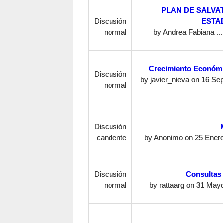
PLAN DE SALVA
Discusión
ESTA
normal
by
Andrea Fabiana ...
Crecimiento Económi
Discusión
by
javier_nieva
on 16 Sep
normal
Discusión
candente
by
Anonimo
on 25 Enero
Discusión
Consultas
normal
by
rattaarg
on 31 Mayo,