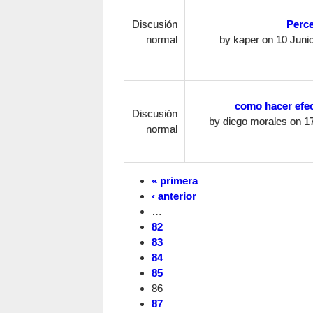
Discusión
Perce
normal
by
kaper
on 10 Junio
como hacer efe
Discusión
by
diego morales
on 17
normal
« primera
‹ anterior
…
82
83
84
85
86
87