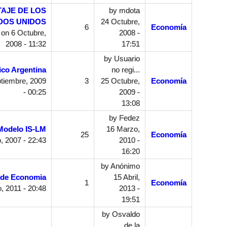
TAJE DE LOS
by
mdota
DOS UNIDOS
24 Octubre,
6
Economía
on 6 Octubre,
2008 -
2008 - 11:32
17:51
by
Usuario
co Argentina
no regi...
tiembre, 2009
3
25 Octubre,
Economía
- 00:25
2009 -
13:08
by
Fedez
Modelo IS-LM
16 Marzo,
25
Economía
, 2007 - 22:43
2010 -
16:20
by
Anónimo
 de Economia
15 Abril,
1
Economía
 2011 - 20:48
2013 -
19:51
by
Osvaldo
de la