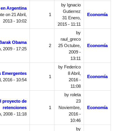
by
Ignacio
 en Argentina
Gutierrez
nte
on 21 Abril,
1
Economía
31 Enero,
2013 - 10:02
2015 - 11:11
by
raul_greco
Barak Obama
2
25 Octubre,
Economía
, 2009 - 17:25
2009 -
13:11
by
Federico
 Emergentes
8 Abril,
1
Economía
l, 2016 - 10:54
2016 -
11:08
by
roleta
l proyecto de
23
retenciones
1
Noviembre,
Economía
, 2008 - 11:18
2016 -
10:46
by