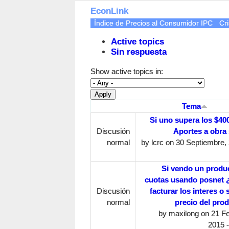
EconLink
Índice de Precios al Consumidor IPC
Cri
Active topics
Sin respuesta
Show active topics in:
Tema
Si uno supera los $400
Discusión
Aportes a obra 
normal
by
lcrc
on 30 Septiembre, 
Si vendo un produ
cuotas usando posnet
Discusión
facturar los interes o 
normal
precio del pro
by
maxilong
on 21 Fe
2015 -