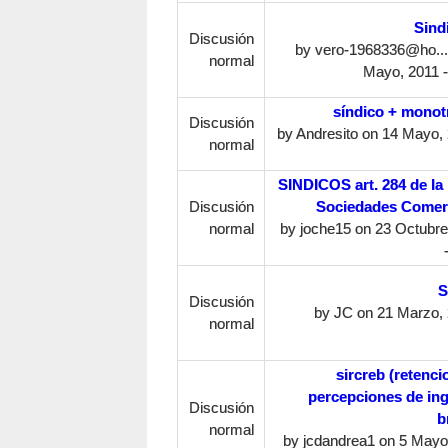
Sind
Discusión
by
vero-1968336@ho...
normal
Mayo, 2011 -
síndico + monot
Discusión
by
Andresito
on 14 Mayo, 
normal
SINDICOS art. 284 de la 
Discusión
Sociedades Comer
normal
by
joche15
on 23 Octubre
S
Discusión
by
JC
on 21 Marzo, 
normal
sircreb (retenci
percepciones de in
Discusión
b
normal
by
jcdandrea1
on 5 Mayo