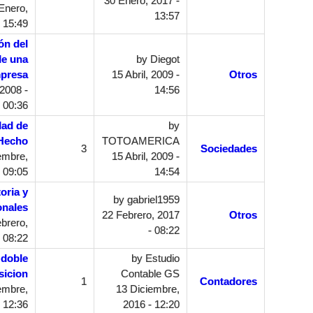
30 Enero, 2017 -
Enero,
13:57
 15:49
ón del
de una
by
Diegot
presa
15 Abril, 2009 -
Otros
2008 -
14:56
00:36
dad de
by
Hecho
TOTOAMERICA
3
Sociedades
embre,
15 Abril, 2009 -
 09:05
14:54
oria y
by
gabriel1959
onales
22 Febrero, 2017
Otros
brero,
- 08:22
 08:22
 doble
by
Estudio
sicion
Contable GS
1
Contadores
embre,
13 Diciembre,
 12:36
2016 - 12:20