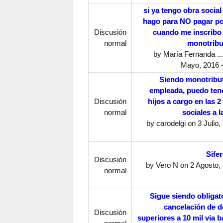
si ya tengo obra socia
hago para NO pagar po
Discusión
cuando me inscrib
normal
monotribu
by
María Fernanda ...
Mayo, 2016 -
Siendo monotribut
empleada, puedo ten
Discusión
hijos a cargo en las 2
normal
sociales a l
by
carodelgi
on 3 Julio,
Sife
Discusión
by
Vero N
on 2 Agosto, 
normal
Sigue siendo obligato
cancelación de 
Discusión
superiores a 10 mil via 