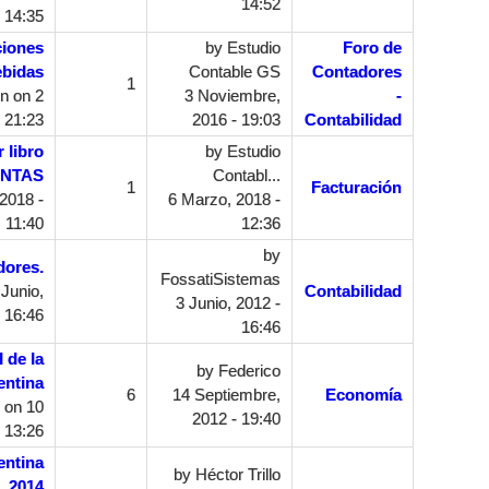
14:52
- 14:35
iones
by
Estudio
Foro de
ebidas
Contable GS
Contadores
1
n
on 2
3 Noviembre,
-
 21:23
2016 - 19:03
Contabilidad
 libro
by
Estudio
ENTAS
Contabl...
1
Facturación
2018 -
6 Marzo, 2018 -
11:40
12:36
by
dores.
FossatiSistemas
Junio,
Contabilidad
3 Junio, 2012 -
 16:46
16:46
 de la
by
Federico
entina
6
14 Septiembre,
Economía
on 10
2012 - 19:40
 13:26
entina
by
Héctor Trillo
2014