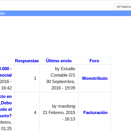
sis
Respuestas
Último envío
Foro
.000 -
by
Estudio
social
Contable GS
1
Monotributo
2016 -
30 Septiembre,
16:42
2016 - 19:09
cto en
 ¿Debo
by
maxilong
solo el
4
21 Febrero, 2015
Facturación
ducto?
- 16:13
brero,
 01:25