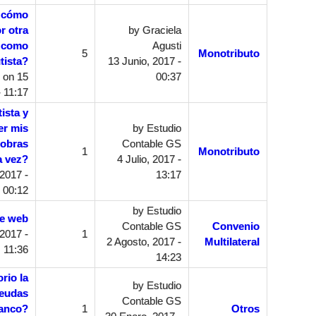
l cómo
r otra
by
Graciela
o como
Agusti
5
Monotributo
tista?
13 Junio, 2017 -
on 15
00:37
 11:17
ista y
er mis
by
Estudio
 obras
Contable GS
1
Monotributo
a vez?
4 Julio, 2017 -
 2017 -
13:17
00:12
by
Estudio
re web
Contable GS
Convenio
2017 -
1
2 Agosto, 2017 -
Multilateral
11:36
14:23
rio la
by
Estudio
deudas
Contable GS
banco?
1
Otros