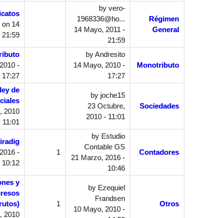
by
vero-
icatos
1968336@ho...
Régimen
on 14
14 Mayo, 2011 -
General
 21:59
21:59
ributo
by
Andresito
2010 -
14 Mayo, 2010 -
Monotributo
17:27
17:27
ley de
by
joche15
ciales
23 Octubre,
Sociedades
, 2010
2010 - 11:01
- 11:01
by
Estudio
iradig
Contable GS
2016 -
1
Contadores
21 Marzo, 2016 -
10:12
10:46
ones y
by
Ezequiel
gresos
Frandsen
rutos)
1
Otros
10 Mayo, 2010 -
, 2010