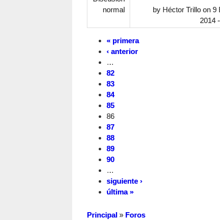
normal
by
Héctor Trillo
on 9 
2014 -
« primera
‹ anterior
…
82
83
84
85
86
87
88
89
90
…
siguiente ›
última »
Principal
»
Foros