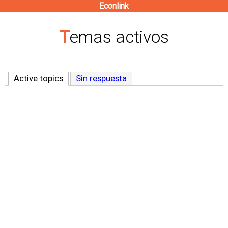
Econlink
Pasar
al
Temas activos
contenido
principal
Active topics
(solapa activa)
Sin respuesta