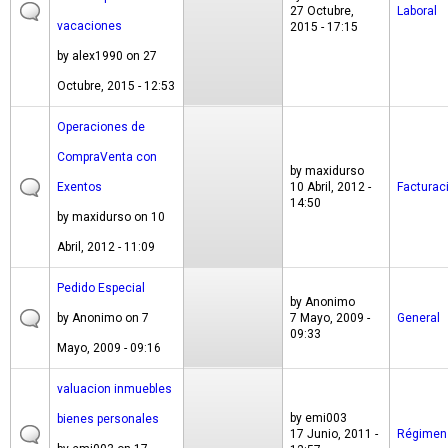
27 Octubre,
Laboral
vacaciones
2015 - 17:15
by
alex1990
on 27
Octubre, 2015 - 12:53
Operaciones de
CompraVenta con
by
maxidurso
Exentos
10 Abril, 2012 -
Facturac
14:50
by
maxidurso
on 10
Abril, 2012 - 11:09
Pedido Especial
by
Anonimo
by
Anonimo
on 7
7 Mayo, 2009 -
General
09:33
Mayo, 2009 - 09:16
valuacion inmuebles
by
emi003
bienes personales
17 Junio, 2011 -
Régimen