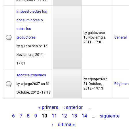
Impuesto sobre los
consumidores o
sobre los
by
guidozoso
productores
15 Noviembre,
General
2011 - 17:01
by
guidozoso
on 15
Noviembre, 2011 -
17:01
Aporte autonomos
by
crjorge2637
by
crjorge2637
on 31
31 Octubre,
Régimen
2012 - 19:13
Octubre, 2012 - 19:13
« primera
‹ anterior
…
P
6
7
8
9
10
11
12
13
14
…
siguiente
á
›
última »