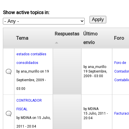
Show active topics in:
Respuestas
Último
Tema
Foro
envío
estados contables
consolidados
Foro de
by
ana_murillo
by
ana_murillo
on 19
19 Septiembre,
Contador
2009 - 03:00
Septiembre, 2009 -
Contabil
03:00
CONTROLADOR
by
MDINA
FISCAL
15 Julio, 2011 -
Facturac
by
MDINA
on 15 Julio,
20:04
2011 - 20:04