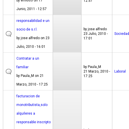
by
emi003
on 17
12:57
Junio, 2011 - 12:57
responsabilidad e un
by
jose alfredo
socio de s.r.l.
23 Julio, 2010 -
Socieda
by
jose alfredo
on 23
17:01
Julio, 2010 - 16:01
Contratar a un
by
Paula_M
familiar
21 Marzo, 2010 -
Laboral
by
Paula_M
on 21
17:25
Marzo, 2010 - 17:25
facturacion de
monotributista,solo
alquileres a
responsable inscripto