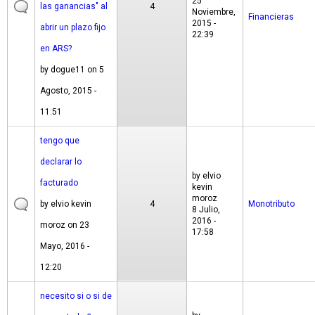
25
las ganancias" al
4
Noviembre,
Financieras
2015 -
abrir un plazo fijo
22:39
en ARS?
by
dogue11
on 5
Agosto, 2015 -
11:51
tengo que
declarar lo
by
elvio
facturado
kevin
moroz
by
elvio kevin
4
Monotributo
8 Julio,
2016 -
moroz
on 23
17:58
Mayo, 2016 -
12:20
necesito si o si de