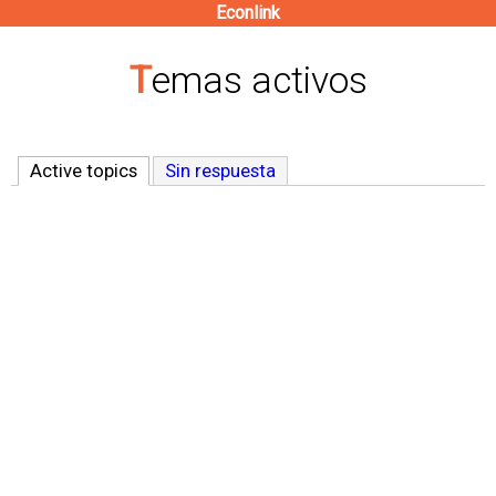
Econlink
Pasar
al
Temas activos
contenido
principal
Active topics
(solapa activa)
Sin respuesta