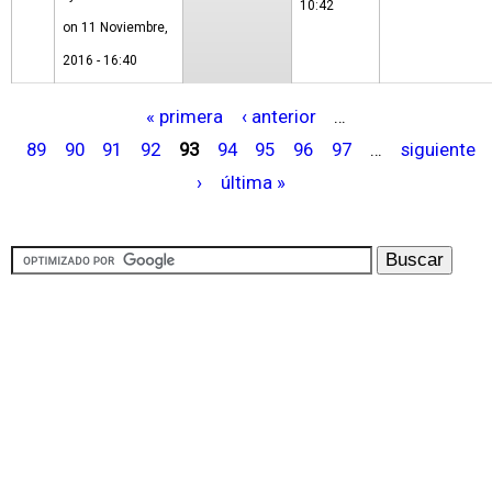
10:42
on 11 Noviembre,
2016 - 16:40
« primera
‹ anterior
…
P
89
90
91
92
93
94
95
96
97
…
siguiente
á
›
última »
g
i
n
a
s