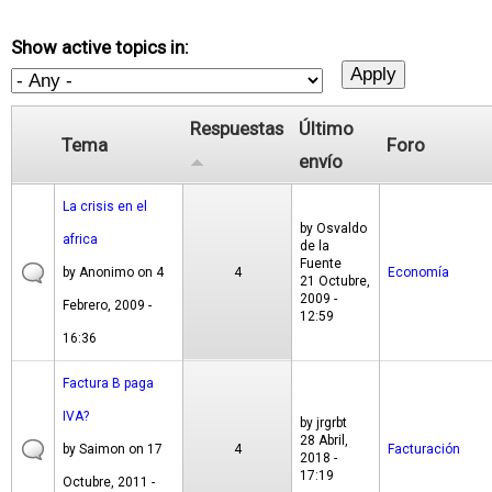
Show active topics in:
Respuestas
Último
Tema
Foro
envío
La crisis en el
by
Osvaldo
africa
de la
Fuente
by
Anonimo
on 4
4
Economía
21 Octubre,
2009 -
Febrero, 2009 -
12:59
16:36
Factura B paga
IVA?
by
jrgrbt
28 Abril,
by
Saimon
on 17
4
Facturación
2018 -
17:19
Octubre, 2011 -