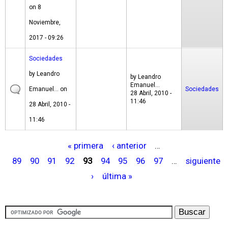
on 8
Noviembre,
2017 - 09:26
Sociedades
by
Leandro
by
Leandro
Emanuel...
Emanuel...
on
Sociedades
28 Abril, 2010 -
11:46
28 Abril, 2010 -
11:46
« primera
‹ anterior
…
P
89
90
91
92
93
94
95
96
97
…
siguiente
á
›
última »
g
i
n