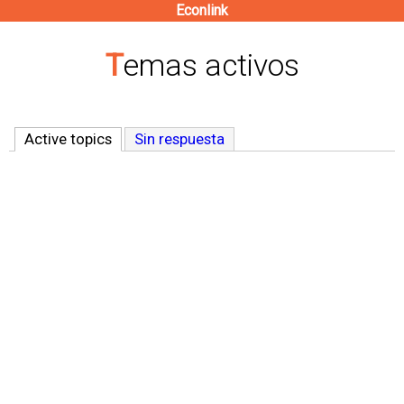
Econlink
Pasar
al
Temas activos
contenido
principal
Active topics
(solapa activa)
Sin respuesta