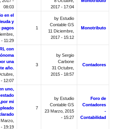
 2017 -
8 Octubre,
Monotributo
08:03
2017 - 17:04
o en el
by
Estudio
deuda y
Contable GS
e pagos
1
Monotributo
11 Diciembre,
iembre,
2017 - 15:12
 - 11:29
SRL con
utónoma
by
Sergio
por una
Carbone
3
Contadores
te año.
31 Octubre,
ctubre,
2015 - 18:57
 - 12:07
en uno,
 estado
by
Estudio
Foro de
 ,por mi
Contable GS
Contadores
mpleado
7
23 Marzo, 2015
-
clarado
- 15:27
Contabilidad
 Marzo,
 - 19:19