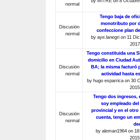
by
MITRE
on 8 Octubre,
normal
Tengo baja de ofici
monotributo por 
Discusión
confeccione plan d
normal
by
aye.lanegri
on 11 Dic
2017
Tengo constituida una 
domicilio en Ciudad A
Discusión
BA; la misma facturó 
normal
actividad hasta es
by
hugo esparrica
on 30 O
2015
Tengo dos ingresos, 
soy empleado del
provincial y en el otro
Discusión
cuenta, tengo un e
normal
de
by
aleman1964
on 18
2015