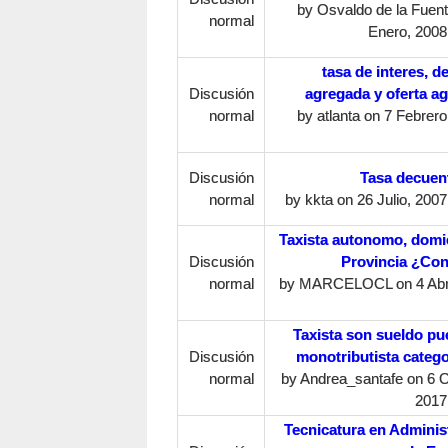
by
Osvaldo de la Fuen
normal
Enero, 2008
tasa de interes, 
Discusión
agregada y oferta a
normal
by
atlanta
on 7 Febrero,
Discusión
Tasa decuen
normal
by
kkta
on 26 Julio, 2007
Taxista autonomo, domic
Discusión
Provincia ¿Co
normal
by
MARCELOCL
on 4 Abr
Taxista son sueldo pu
Discusión
monotributista catego
normal
by
Andrea_santafe
on 6 O
2017
Tecnicatura en Adminis