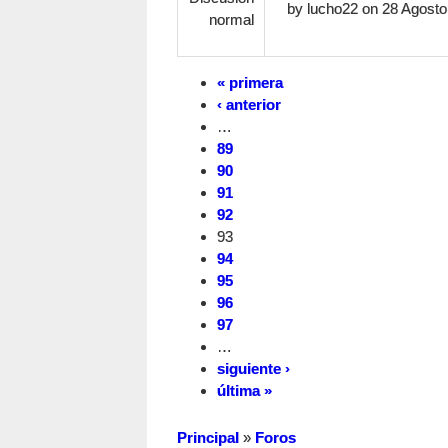
by
lucho22
on 28 Agosto,
normal
« primera
‹ anterior
…
89
90
91
92
93
94
95
96
97
…
siguiente ›
última »
Principal
»
Foros