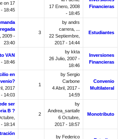
te
on 17
17 Enero, 2008
Financieras
 - 18:45
- 18:45
demanda
by
andrs
gregada
carrera, ...
3
Estudiantes
 2009 -
22 Septiembre,
23:40
2017 - 14:44
by
kkta
to VAN
Inversiones
26 Julio, 2007 -
 - 18:46
Financieras
18:46
ilio en
by
Sergio
nvenio?
Carbone
Convenio
1
il, 2017
4 Abril, 2017 -
Multilateral
- 14:03
14:59
ede ser
by
ria B ?
Andrea_santafe
2
Monotributo
ctubre,
6 Octubre,
 - 18:14
2017 - 18:57
tración
by
Federico