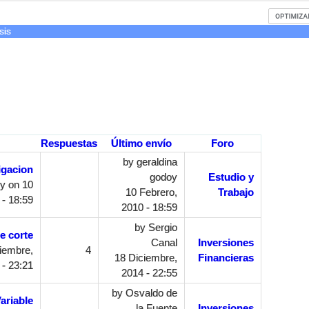
sis
Respuestas
Último envío
Foro
by
geraldina
igacion
godoy
Estudio y
oy
on 10
10 Febrero,
Trabajo
 - 18:59
2010 - 18:59
by
Sergio
e corte
Canal
Inversiones
iembre,
4
18 Diciembre,
Financieras
 - 23:21
2014 - 22:55
by
Osvaldo de
ariable
la Fuente
Inversiones