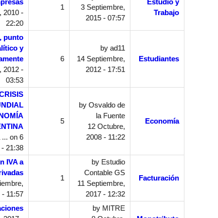
presas
Estudio y
1
3 Septiembre,
, 2010 -
Trabajo
2015 - 07:57
22:20
, punto
lítico y
by
ad11
camente
6
14 Septiembre,
Estudiantes
 2012 -
2012 - 17:51
03:53
CRISIS
UNDIAL
by
Osvaldo de
ONOMÍA
la Fuente
5
Economía
NTINA
12 Octubre,
...
on 6
2008 - 11:22
 - 21:38
n IVA a
by
Estudio
rivadas
Contable GS
1
Facturación
iembre,
11 Septiembre,
 - 11:57
2017 - 12:32
aciones
by
MITRE