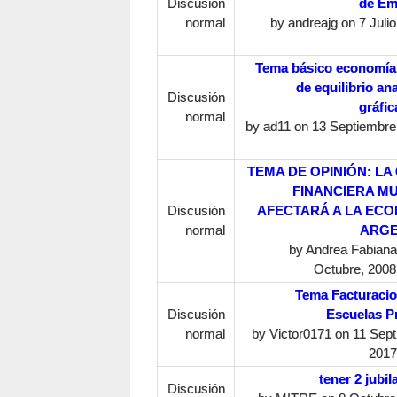
Discusión
de Em
normal
by
andreajg
on 7 Julio
Tema básico economía
de equilibrio ana
Discusión
gráfi
normal
by
ad11
on 13 Septiembre,
TEMA DE OPINIÓN: LA 
FINANCIERA M
Discusión
AFECTARÁ A LA EC
normal
ARGE
by
Andrea Fabiana 
Octubre, 2008
Tema Facturacio
Discusión
Escuelas P
normal
by
Victor0171
on 11 Sept
2017
tener 2 jubil
Discusión