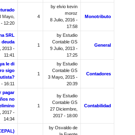
by
elvio kevin
cturado
moroz
3 Mayo,
4
Monotributo
8 Julio, 2016 -
 - 12:20
17:58
una SRL
by
Estudio
 deuda
Contable GS
1
General
, 2013 -
9 Julio, 2013 -
11:41
17:25
ya le di
by
Estudio
ero sigo
Contable GS
1
Contadores
utista?
3 Mayo, 2015 -
- 16:11
20:39
r pagar
by
Estudio
años no
Contable GS
elimino
1
Contabilidad
27 Diciembre,
 2017 -
2017 - 18:00
14:34
by
Osvaldo de
(CEPAL)
la Fuente