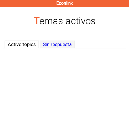
Econlink
Pasar
al
Temas activos
contenido
principal
Active topics
(solapa activa)
Sin respuesta