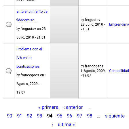
emprendimiento de
by
fergustav
fidecomiso....
23 Julio, 2010 -
Emprendimi
by
fergustav
on 23
21:01
Julio, 2010 - 21:01
Problema con el
IVA en las
by
francogeos
bonificaciones
1 Agosto, 2009
Contabilidad
by
francogeos
on 1
- 19:07
Agosto, 2009 -
19:07
« primera
‹ anterior
…
P
90
91
92
93
94
95
96
97
98
…
siguiente
á
›
última »