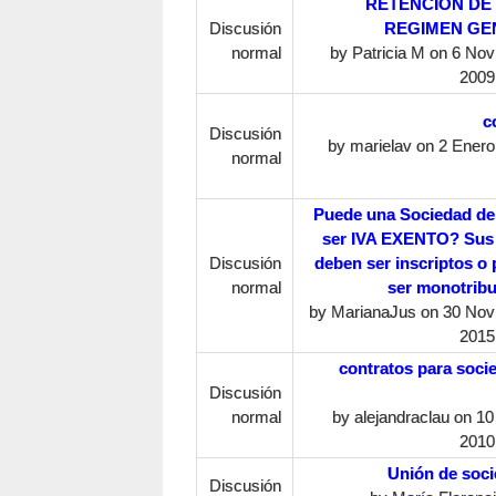
RETENCION DE 
Discusión
REGIMEN GE
normal
by
Patricia M
on 6 Nov
2009
c
Discusión
by
marielav
on 2 Enero,
normal
Puede una Sociedad d
ser IVA EXENTO? Sus
Discusión
deben ser inscriptos o
normal
ser monotribu
by
MarianaJus
on 30 Nov
2015
contratos para soci
Discusión
normal
by
alejandraclau
on 10
2010
Unión de soc
Discusión