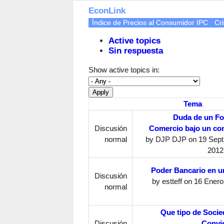
EconLink
Índice de Precios al Consumidor IPC
Cri
Active topics
Sin respuesta
Show active topics in:
Tema
Duda de un F
Discusión
Comercio bajo un co
normal
by
DJP DJP
on 19 Sept
2012
Poder Bancario en 
Discusión
by
estteff
on 16 Enero,
normal
Que tipo de Soci
Discusión
Convi