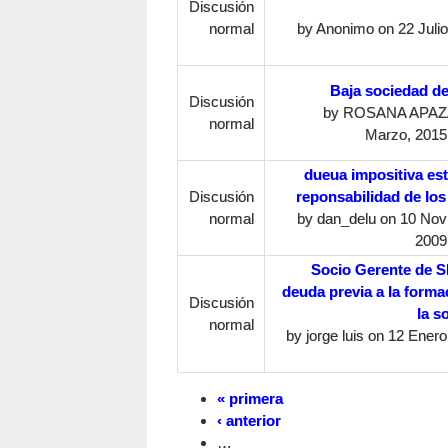
Discusión
normal
by
Anonimo
on 22 Julio
Baja sociedad d
Discusión
by
ROSANA APAZ
normal
Marzo, 2015 
dueua impositiva est
Discusión
reponsabilidad de los
normal
by
dan_delu
on 10 Nov
2009
Socio Gerente de 
deuda previa a la forma
Discusión
la s
normal
by
jorge luis
on 12 Enero,
« primera
‹ anterior
…