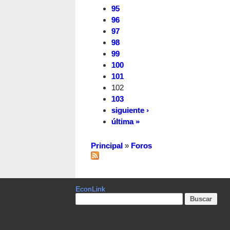
95
96
97
98
99
100
101
102
103
siguiente ›
última »
Principal
»
Foros
EconLink