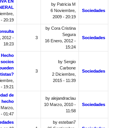
IVA EN
by
Patricia M
NERAL
6 Noviembre,
Sociedades
iembre,
2009 - 20:19
 - 20:19
by
Cora Cristina
onsulta
Segura
 2012 -
3
Sociedades
16 Enero, 2012 -
18:23
15:24
e Hecho
 socios
by
Sergio
 pueden
Carbone
3
Sociedades
tistas?
2 Diciembre,
iembre,
2015 - 11:39
 - 19:21
edad de
by
alejandraclau
hecho
10 Marzo, 2010 -
Sociedades
 Marzo,
11:58
 - 01:47
iedades
by
esteban7