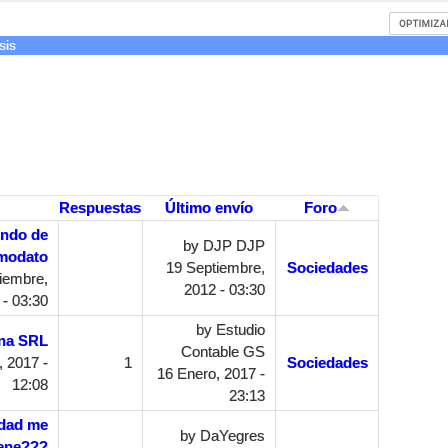
sis
Respuestas
Último envío
Foro
ondo de
by
DJP DJP
modato
19 Septiembre,
Sociedades
iembre,
2012 - 03:30
 - 03:30
by
Estudio
una SRL
Contable GS
 2017 -
1
Sociedades
16 Enero, 2017 -
12:08
23:13
edad me
by
DaYegres
ene???