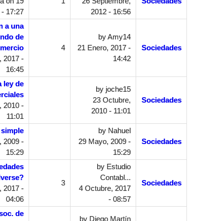
ia
on 19
1
26 Septiembre,
Sociedades
- 17:27
2012 - 16:56
n a una
ondo de
by
Amy14
mercio
4
21 Enero, 2017 -
Sociedades
 2017 -
14:42
16:45
 ley de
by
joche15
rciales
23 Octubre,
Sociedades
 2010 -
2010 - 11:01
11:01
 simple
by
Nahuel
 2009 -
29 Mayo, 2009 -
Sociedades
15:29
15:29
edades
by
Estudio
lverse?
Contabl...
3
Sociedades
 2017 -
4 Octubre, 2017
04:06
- 08:57
soc. de
by
Diego Martín