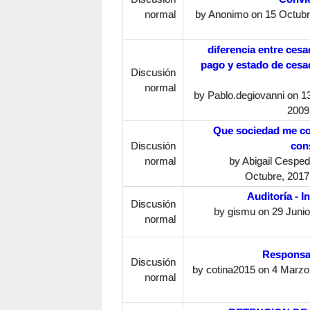
normal
by
Anonimo
on 15 Octubr
diferencia entre cesa
pago y estado de cesa
Discusión
normal
by
Pablo.degiovanni
on 1
2009
Que sociedad me c
Discusión
cons
normal
by
Abigail Cespe
Octubre, 2017
Auditoría - I
Discusión
by
gismu
on 29 Junio
normal
Responsa
Discusión
by
cotina2015
on 4 Marzo,
normal