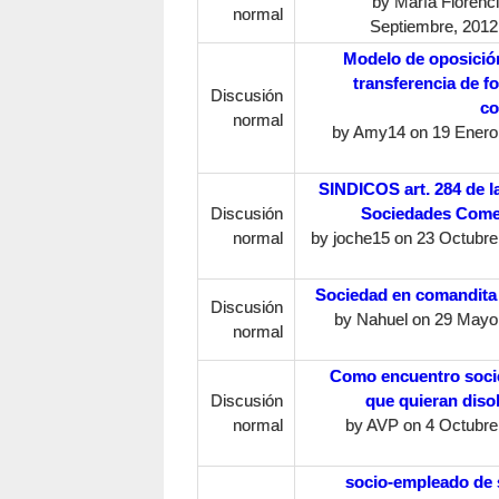
by
María Florenc
normal
Septiembre, 2012 
Modelo de oposició
transferencia de f
Discusión
co
normal
by
Amy14
on 19 Enero,
SINDICOS art. 284 de la
Discusión
Sociedades Come
normal
by
joche15
on 23 Octubre,
Sociedad en comandita
Discusión
by
Nahuel
on 29 Mayo,
normal
Como encuentro soci
Discusión
que quieran diso
normal
by
AVP
on 4 Octubre,
socio-empleado de 