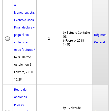
a
Monotributista,
Exento o Cons.
Final, declara y
by
Estudio Contable
paga el iva
Régimen
GS
2
6 Febrero, 2018 -
incluído en
General
14:55
esas facturas?
by
Guillermo
ostoich
on 6
Febrero, 2018 -
12:28
Retiro de
acciones
propias
by
DValverde