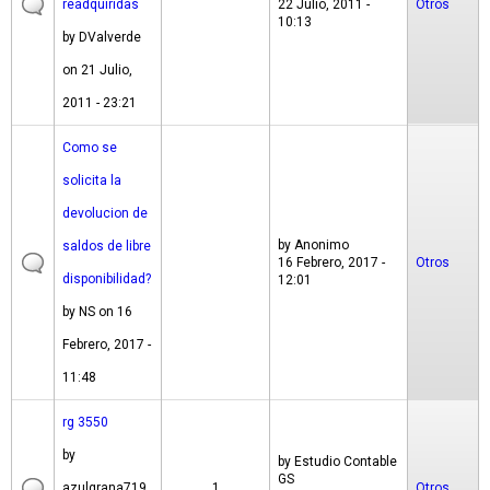
readquiridas
22 Julio, 2011 -
Otros
10:13
by
DValverde
on 21 Julio,
2011 - 23:21
Como se
solicita la
devolucion de
by
Anonimo
saldos de libre
16 Febrero, 2017 -
Otros
disponibilidad?
12:01
by
NS
on 16
Febrero, 2017 -
11:48
rg 3550
by
by
Estudio Contable
GS
azulgrana719
1
Otros