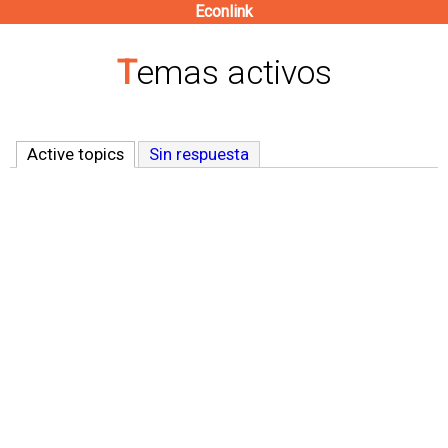
Econlink
Pasar
al
Temas activos
contenido
principal
Active topics
(solapa activa)
Sin respuesta