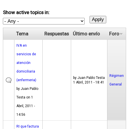
Show active topics in:
Tema
Respuestas
Último envío
Foro
IVA en
servicios de
atención
domiciliaria
Régimen
by
Juan Pablo Testa
(enfermeria)
1 Abril, 2011 - 18:41
General
by
Juan Pablo
Testa
on 1
Abril, 2011 -
14:56
RI que factura