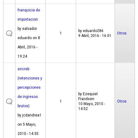
franquicia de
importacion
by
salvador
by
eduardo286
1
Otros
9 Abril, 2016 - 16:01
eduardo
on 8
Abril, 2016 -
19:24
sircreb
(retenciones y
percepciones
by
Ezequiel
de ingresos
Frandsen
1
Otros
10 Mayo, 2010 -
brutos)
14:52
by
jcdandrea1
on 5 Mayo,
2010 - 14:35