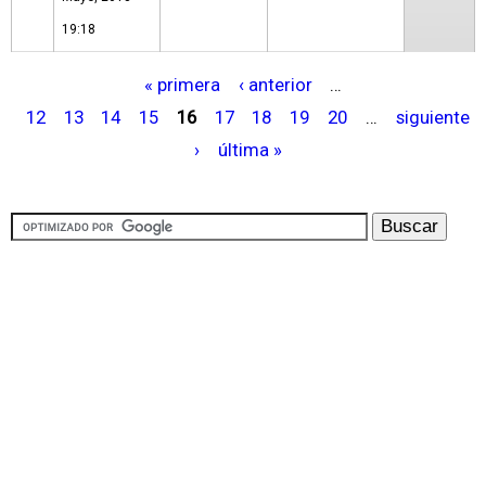
19:18
« primera
‹ anterior
…
P
12
13
14
15
16
17
18
19
20
…
siguiente
á
›
última »
g
i
n
a
s