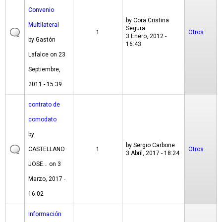
Convenio
by
Cora Cristina
Multilateral
Segura
1
Otros
3 Enero, 2012 -
by
Gastón
16:43
Lafalce
on 23
Septiembre,
2011 - 15:39
contrato de
comodato
by
by
Sergio Carbone
CASTELLANO
1
Otros
3 Abril, 2017 - 18:24
JOSE...
on 3
Marzo, 2017 -
16:02
Información