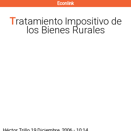
Econlink
Pasar
al
Tratamiento Impositivo de
contenido
los Bienes Rurales
principal
Héctor Trillo
19 Diciembre, 2006 - 10:14