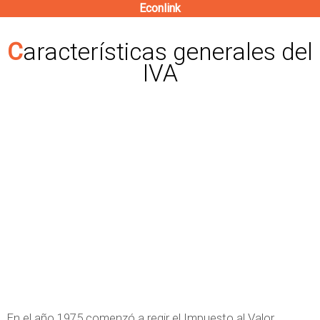
Econlink
Pasar
al
Características generales del
contenido
IVA
principal
En el año 1975 comenzó a regir el Impuesto al Valor