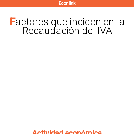
Econlink
Pasar
al
Factores que inciden en la
contenido
Recaudación del IVA
principal
Actividad económica