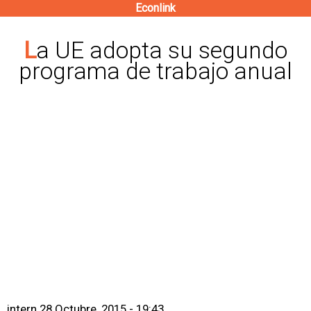
Econlink
Pasar
al
La UE adopta su segundo
contenido
programa de trabajo anual
principal
intern
28 Octubre, 2015 - 19:43