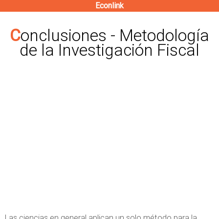
Econlink
Pasar
al
Conclusiones - Metodología
contenido
de la Investigación Fiscal
principal
Las ciencias en general aplican un solo método para la