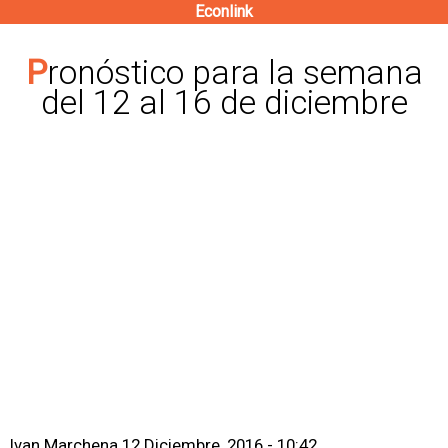
Econlink
Pasar
al
Pronóstico para la semana
contenido
del 12 al 16 de diciembre
principal
Ivan Marchena
12 Diciembre, 2016 - 10:42