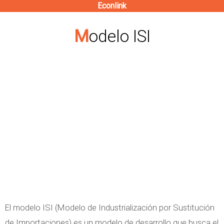
Econlink
Pasar
al
Modelo ISI
contenido
principal
El modelo ISI (Modelo de Industrialización por Sustitución
de Importaciones) es un modelo de desarrollo que busca el