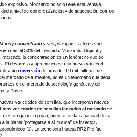
sido explosivo. Monsanto no solo tiene esta ventaja
idad a nivel de comercialización y de negociación con los
uarias.
stá muy concentrado
y sus principales actores son
enen casi el 50% del mercado: Monsanto, Dupont y
el mercado, la concentración es un fenómeno que se
. El desarrollo y aprobación de una nueva variedad
mplica una
inversión
de mas de 100 mil millones de
a del mercado de alimentos, no es un fenómeno que deba
ortantes en el mercado de tecnología genética y de
asf y Bayer.
nuevas variedades de semillas, que incorporan nuevas
ltimas variedades de semillas lanzadas al mercado se
ta tecnología incorporan, además de la capacidad de ser
e a la planta "protegerse a sí misma” de insectos,
agroquímicos (1). La tecnología Intacta RR2 Pro fue
2.