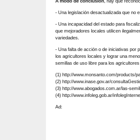
A modo de conclusión
, hay que reconoc
- Una legislación desactualizada que no e
- Una incapacidad del estado para fiscaliz
que mejoradores locales utilicen ilegalm
variedades.
- Una falta de acción o de iniciativas po
los agricultores locales y lograr una men
semillas de uso libre para los agricultore
(1) http://www.monsanto.com/products/pa
(2) http://www.inase.gov.ar/consultaGesti
(3) http://www.abogados.com.ar/las-semil
(4) http://www.infoleg.gob.ar/infolegInt
Ad: