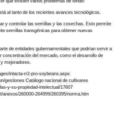
er que existen varios problemas de fondo:
stá al tanto de los recientes avances tecnológicos.
ar y controlar las semillas y las cosechas. Esto permite
ente semillas transgénicas para obtener nuevas
r parte de entidades gubernamentales que podrían servir a
or concentración del mercado, como el desarrollo de
s y mejoradores.
ges/intacta-rr2-pro-soybeans.aspx
on/gestiones Catálogo nacional de cultivares
las-y-su-propiedad-intelectual/17607
ernet/anexos/260000-264999/260395/norma.htm