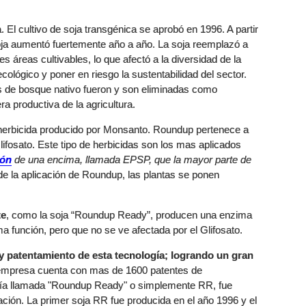
El cultivo de soja transgénica se aprobó en 1996. A partir
oja aumentó fuertemente año a año. La soja reemplazó a
s áreas cultivables, lo que afectó a la diversidad de la
ológico y poner en riesgo la sustentabilidad del sector.
s de bosque nativo fueron y son eliminadas como
a productiva de la agricultura.
herbicida producido por Monsanto. Roundup pertenece a
lifosato. Este tipo de herbicidas son los mas aplicados
ión
de una encima, llamada EPSP, que la mayor parte de
e la aplicación de Roundup, las plantas se ponen
te
, como la soja “Roundup Ready”, producen una enzima
a función, pero que no se ve afectada por el Glifosato.
 y patentamiento de esta tecnología; logrando un gran
mpresa cuenta con mas de 1600 patentes de
logía llamada "Roundup Ready" o simplemente RR, fue
ión. La primer soja RR fue producida en el año 1996 y el