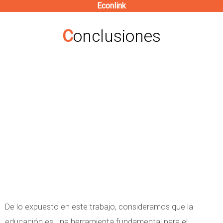
Econlink
Pasar
al
Conclusiones
contenido
principal
De lo expuesto en este trabajo, consideramos que la
educación es una herramienta fundamental para el