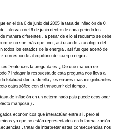
ue en el día 6 de junio del 2005 la tasa de inflación de 0.
el intervalo del 6 de junio dentro de cada periodo los
 manera diferentes , a pesar de ello el recuento se debe
 porque no son más que uno , así usando la analogía del
n todos los estados de la energía , así fue que acertó de
k corresponde al equilibrio del cuerpo negro .
rentes >entonces la pregunta es ¿ De qué manera se
iodo ? Indagar la respuesta de esta pregunta nos lleva a
 la totalidad dentro de ello , los errores mas insignificantes
to catastrófico con el transcurrir del tiempo .
a tasa de inflación en un determinado pais puede ocasionar
efecto mariposa ) .
gados económicos que interactúan entre si , pero al
icos ya que no están representados en la formalización
secuencias , tratar de interpretar estas consecuencias nos