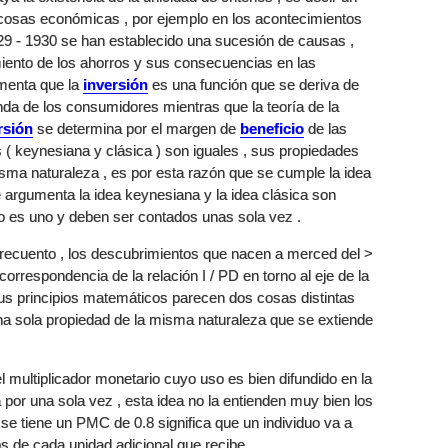
s cosas económicas , por ejemplo en los acontecimientos
29 - 1930 se han establecido una sucesión de causas ,
miento de los ahorros y sus consecuencias en las
umenta que la
inversión
es una función que se deriva de
da de los consumidores mientras que la teoría de la
rsión
se determina por el margen de
beneficio
de las
( keynesiana y clásica ) son iguales , sus propiedades
a naturaleza , es por esta razón que se cumple la idea
 argumenta la idea keynesiana y la idea clásica son
lo es uno y deben ser contados unas sola vez .
 recuento , los descubrimientos que nacen a merced del >
orrespondencia de la relación I / PD en torno al eje de la
us principios matemáticos parecen dos cosas distintas
una sola propiedad de la misma naturaleza que se extiende
 multiplicador monetario cuyo uso es bien difundido en la
 por una sola vez , esta idea no la entienden muy bien los
 se tiene un PMC de 0.8 significa que un individuo va a
s de cada unidad adicional que recibe .