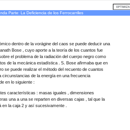
nda Parte: La Deficiencia de los Ferrocarriles
mico dentro de la vorágine del caos se puede deducir una
ranath Bose , cuyo aporte a la teoría de los cuantos fue
k sobre el problema de la radiación del cuerpo negro como
os de la mecánica estadística . S. Bose afirmaba que en
egro se puede realizar el método del recuento de cuantos
a circunstancias de la energía en una frecuencia
e en lo siguiente :
ntes características : masas iguales , dimensiones
feras una a una se reparten en diversas cajas , tal que la
tá en la caja 2 y así sucesivamente .