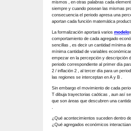
mismos , en otras palabras cada elemen
siempre y cuando posean las mismas propie
consecuencia el periodo apresa una perce
aportan cada función matemática producto
La formalización aportará varios
modelo
comportamiento de cada agregado económi
sencillas , es decir un cantidad mínima 
mínima cantidad de variables económicas
empezar en la percepción y descripción de
periodo correspondiente al primer día para
2 / inflación 2 , al tercer día para un per
las regiones se interceptan en A y B .
Sin embargo el movimiento de cada periodo
T dibuja trayectorias caóticas , aun así 
que son áreas que descubren una cantidad 
.
¿Qué acontecimientos suceden dentro de
¿Qué agregados económicos interactúan 