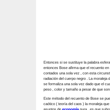
Entonces si se sustituye la palabra esfera 
entonces Bose afirma que el recuento en 
contados una sola vez , con esta circunsta
radiación del cuerpo negro . La moraleja d
se formaliza una sola vez dado que el c
peso , color y tamaño a pesar de que son 
Este método del recuento de Bose se pued
caótico ( teoría del caos ) la moraleja q
asuntos de
economía
pura , es que subray