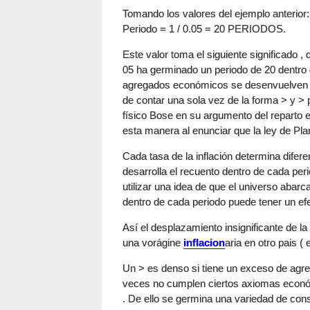
Tomando los valores del ejemplo anterior:
Periodo = 1 / 0.05 = 20 PERIODOS.
Este valor toma el siguiente significado , q
05 ha germinado un periodo de 20 dentro d
agregados económicos se desenvuelven de
de contar una sola vez de la forma > y >
físico Bose en su argumento del reparto e
esta manera al enunciar que la ley de Plan
Cada tasa de la inflación determina dife
desarrolla el recuento dentro de cada per
utilizar una idea de que el universo abarca
dentro de cada periodo puede tener un efec
Así el desplazamiento insignificante de l
una vorágine
inflacion
aria en otro pais ( 
Un > es denso si tiene un exceso de agre
veces no cumplen ciertos axiomas económ
. De ello se germina una variedad de con