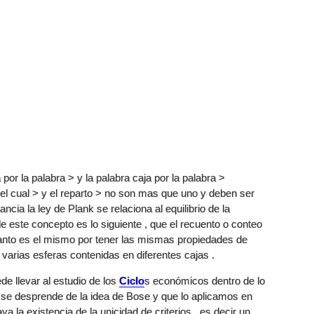
por la palabra > y la palabra caja por la palabra >
el cual > y el reparto > no son mas que uno y deben ser
ncia la ley de Plank se relaciona al equilibrio de la
e este concepto es lo siguiente , que el recuento o conteo
uanto es el mismo por tener las mismas propiedades de
varias esferas contenidas en diferentes cajas .
e llevar al estudio de los
Ciclo
s económicos dentro de lo
ue se desprende de la idea de Bose y que lo aplicamos en
a la existencia de la unicidad de criterios , es decir un