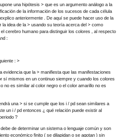
 supone una hipótesis > que es un argumento análogo a la
dificación de la información de los sucesos de cada célula
xplico anteriormente . De aquí se puede hacer uso de la
 la idea de la > usando su teoría acerca del > como
el cerebro humano para distinguir los colores , al respecto
nd :
uiente : >
a evidencia que la > manifiesta que las manifestaciones
r sí mismos en un continuo siempre y cuando los colores
o no es similar al color negro o el color amarillo no es
ndrá una > si se cumple que los i / pd sean similares a
iste un i / pd entonces ¿ qué relación puede existir al
periodo ?
í debe de determinar un sistema o lenguaje común y son
to económico finito ( se dilapidan o se agotan ) sin