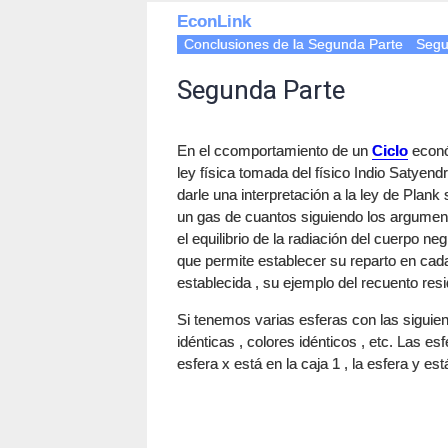
EconLink
Conclusiones de la Segunda Parte
Segu
Segunda Parte
En el ccomportamiento de un
Ciclo
econó
ley física tomada del físico Indio Satyend
darle una interpretación a la ley de Plan
un gas de cuantos siguiendo los argument
el equilibrio de la radiación del cuerpo n
que permite establecer su reparto en cad
establecida , su ejemplo del recuento resid
Si tenemos varias esferas con las siguie
idénticas , colores idénticos , etc. Las es
esfera x está en la caja 1 , la esfera y es