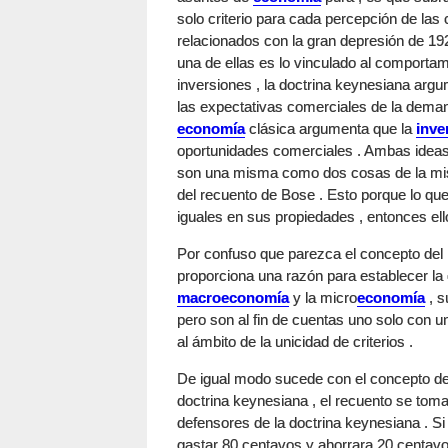
solo criterio para cada percepción de la
relacionados con la gran depresión de 19
una de ellas es lo vinculado al comporta
inversiones , la doctrina keynesiana arg
las expectativas comerciales de la deman
economía
clásica argumenta que la
inve
oportunidades comerciales . Ambas ideas 
son una misma como dos cosas de la mism
del recuento de Bose . Esto porque lo que
iguales en sus propiedades , entonces el
Por confuso que parezca el concepto del
proporciona una razón para establecer la c
macroeconomía
y la micro
economía
, s
pero son al fin de cuentas uno solo con 
al ámbito de la unicidad de criterios .
De igual modo sucede con el concepto del
doctrina keynesiana , el recuento se toma
defensores de la doctrina keynesiana . Si
gastar 80 centavos y ahorrara 20 centavo