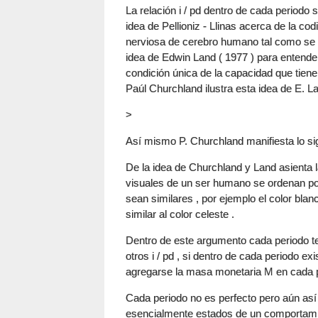
La relación i / pd dentro de cada periodo
idea de Pellioniz - Llinas acerca de la co
nerviosa de cerebro humano tal como se e
idea de Edwin Land ( 1977 ) para entender
condición única de la capacidad que tiene 
Paúl Churchland ilustra esta idea de E. La
>
Así mismo P. Churchland manifiesta lo sig
De la idea de Churchland y Land asienta l
visuales de un ser humano se ordenan po
sean similares , por ejemplo el color blanc
similar al color celeste .
Dentro de este argumento cada periodo te
otros i / pd , si dentro de cada periodo ex
agregarse la masa monetaria M en cada 
Cada periodo no es perfecto pero aún as
esencialmente estados de un comportamien