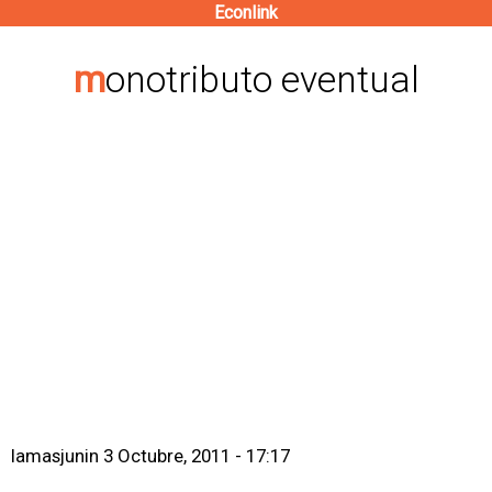
Econlink
Pasar
al
monotributo eventual
contenido
principal
lamasjunin
3 Octubre, 2011 - 17:17