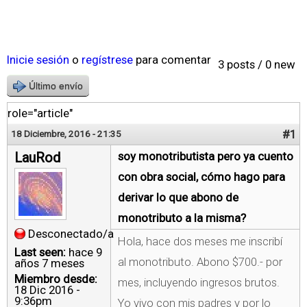
Inicie sesión
o
regístrese
para comentar
3 posts / 0 new
Último envío
role="article"
#1
18 Diciembre, 2016 - 21:35
LauRod
soy monotributista pero ya cuento
con obra social, cómo hago para
derivar lo que abono de
monotributo a la misma?
Desconectado/a
Hola, hace dos meses me inscribí
Last seen:
hace 9
al monotributo. Abono $700.- por
años 7 meses
Miembro desde:
mes, incluyendo ingresos brutos.
18 Dic 2016 -
9:36pm
Yo vivo con mis padres y por lo