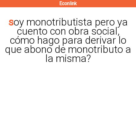
Econlink
Pasar
al
soy monotributista pero ya
contenido
cuento con obra social,
principal
cómo hago para derivar lo
que abono de monotributo a
la misma?