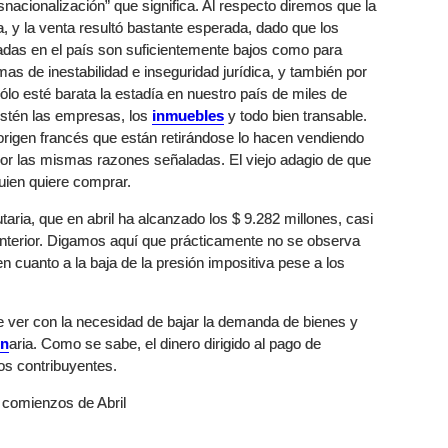
snacionalización” que significa. Al respecto diremos que la
a, y la venta resultó bastante esperada, dado que los
adas en el país son suficientemente bajos como para
mas de inestabilidad e inseguridad jurídica, y también por
lo esté barata la estadía en nuestro país de miles de
 estén las empresas, los
inmuebles
y todo bien transable.
rigen francés que están retirándose lo hacen vendiendo
por las mismas razones señaladas. El viejo adagio de que
guien quiere comprar.
utaria, que en abril ha alcanzado los $ 9.282 millones, casi
terior. Digamos aquí que prácticamente no se observa
n cuanto a la baja de la presión impositiva pese a los
 ver con la necesidad de bajar la demanda de bienes y
on
aria. Como se sabe, el dinero dirigido al pago de
os contribuyentes.
 comienzos de Abril