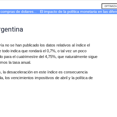
 compras de dolares...
El impacto de la política monetaria en las difer
rgentina
a no se han publicado los datos relativos al índice el
e todo indica que rondará el 0,7%, o tal vez un poco
 para el cuatrimestre del 4,75%, que naturalmente sigue
amos la tasa anual.
, la desaceleración en este índice es consecuencia
a, los vencimientos impositivos de abril y la política de