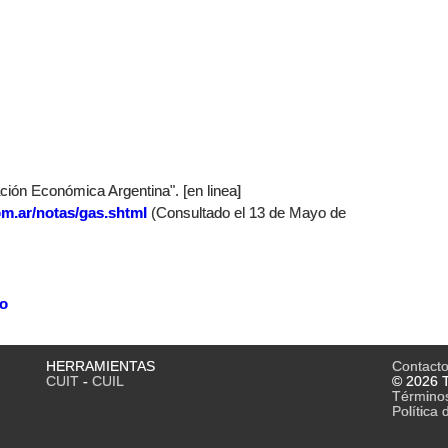
ación Económica Argentina". [en linea]
om.ar/notas/gas.shtml
(Consultado el 13 de Mayo de
lo
HERRAMIENTAS
Contact
CUIT
-
CUIL
© 2026 T
Término
Política 