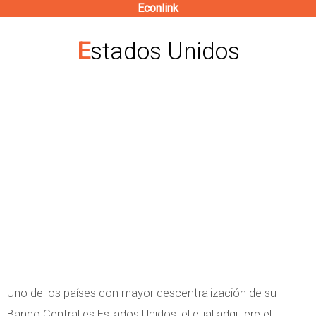
Econlink
Pasar
al
Estados Unidos
contenido
principal
Uno de los países con mayor descentralización de su
Banco Central es Estados Unidos, el cual adquiere el