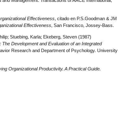
nt and Management
. Transactions of AACE International,
rganizational Effectiveness
, citado en P.S.Goodman & JM
nizational Effectiveness
, San Francisco, Jossey-Bass.
hilip; Stuebing, Karla; Ekeberg, Steven (1987)
: The Development and Evaluation of an Integrated
ehavior Research and Department of Psychology. University
ng Organizational Productivity. A Practical Guide.