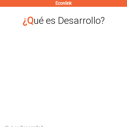
Econlink
Pasar
al
¿Qué es Desarrollo?
contenido
principal