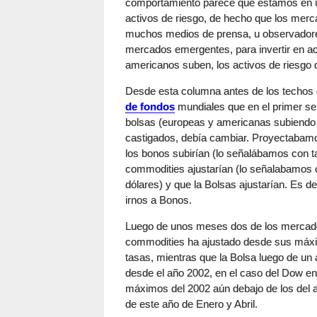
comportamiento parece que estamos en un
activos de riesgo, de hecho que los mer
muchos medios de prensa, u observadores
mercados emergentes, para invertir en ac
americanos suben, los activos de riesg
Desde esta columna antes de los techos
de fondos
mundiales que en el primer s
bolsas (europeas y americanas subiendo 
castigados, debía cambiar. Proyectabamo
los bonos subirían (lo señalábamos con t
commodities ajustarían (lo señalabamos c
dólares) y que la Bolsas ajustarían. Es de
irnos a Bonos.
Luego de unos meses dos de los mercados
commodities ha ajustado desde sus máxim
tasas, mientras que la Bolsa luego de un
desde el año 2002, en el caso del Dow e
máximos del 2002 aún debajo de los del 
de este año de Enero y Abril.