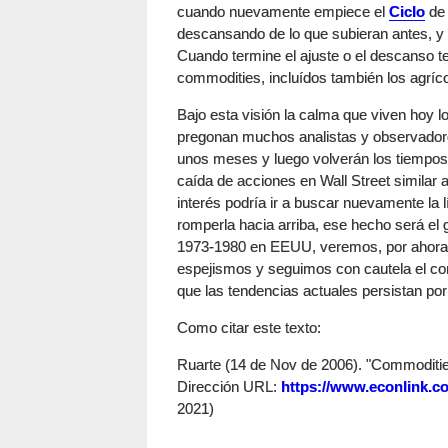
cuando nuevamente empiece el
Ciclo
de 
descansando de lo que subieran antes, y
Cuando termine el ajuste o el descanso t
commodities, incluídos también los agríco
Bajo esta visión la calma que viven hoy l
pregonan muchos analistas y observadore
unos meses y luego volverán los tiempos
caída de acciones en Wall Street similar 
interés podría ir a buscar nuevamente la 
romperla hacia arriba, ese hecho será el g
1973-1980 en EEUU, veremos, por ahora 
espejismos y seguimos con cautela el c
que las tendencias actuales persistan p
Como citar este texto:
Ruarte (14 de Nov de 2006). "Commodities
Dirección URL:
https://www.econlink.c
2021)