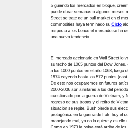
Siguiendo los mercados en bloque, cree
puede durar semanas o algunos meses má
Street se trate de un bull market en el 
commodities haya terminado su
Ciclo
alc
respecto a los bonos el mercado se ha d
una nueva tendencia.
El mercado accionario en Wall Street lo v
su techo de 1065 puntos del Dow Jones,
a los 1000 puntos en el año 1068, luego 
1974 cayendo hasta los 572 puntos (casi 
De esto nos ocuparemos en futuros artícu
2000-2006 son similares a los del perío
cuestionado por la guerra de Vietnam, y N
regreso de sus tropas y el retiro de Viet
situación se repite, Bush pierde sus elec
protagónico en la guerra de Irak, hoy el 
manejando mal, ya no la quiere y es ello 
Como en 1973 la bolsa está arriba de lo