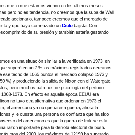
mos que lo que estamos viendo en los últimos meses
s pero no es tendencia, no creemos que la suba de Wall
mercado accionario, tampoco creemos que el mercado de
ista y que haya comenzado un
Ciclo
bajista. Con
escomprimido de su presión y también estaría gestando
emos en una situación similar a la verificada en 1973, en
 que superó en un 7 % los máximos registrados cercanos
de ese techo de 1065 puntos el mercado colapsó 1973 y
50 %) y produciendo la salida de Nixon con el Watergate.
los, pero muchos patrones de psicología del período
do 1968-1973. En efecto en aquella época EEUU era
ixon no tuvo otra alternativa que ordenar en 1973 el
nam, el americano ya no quería esa guerra, ahora la
ciones y le cuesta una persona de confianza que ha sido
consenso del americano es que la guerra de Irak se está
una razón importante para la derrota electoral de bush.
s máximos del 2000, los máximos de 12199 ha superado