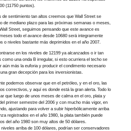
00 (11750 puntos).
s de sentimiento tan altos creemos que Wall Street se
ino de mediano plazo para las próximas semanas o meses,
Wall Street, seguimos pensando que este avance es
 meses todo el avance desde 10680 será integramente
tos o niveles bastante más deprimidos en el año 2007.
trarse en los niveles de 12199 ya alcanzados o ir tan
como una onda B irregular, si esto ocurriera el techo se
aún más la euforia y producir el condimento necesario
una gran decepción para los inversionistas.
e podemos observar que en el petróleo, y en el oro, las
 correctivos, y aquí es donde está la gran alerta. Todo lo
ar que luego de unos meses de calma en el oro, plata y
s del primer semestre del 2006 y con mucho más vigor, en
do, ajustando para volver a subir hiperbólicamente arriba
za registrados en el año 1980, la plata también puede
os del año 1980 son muy altos de 50 dólares.
e niveles arriba de 100 dólares, podrían ser conservadores