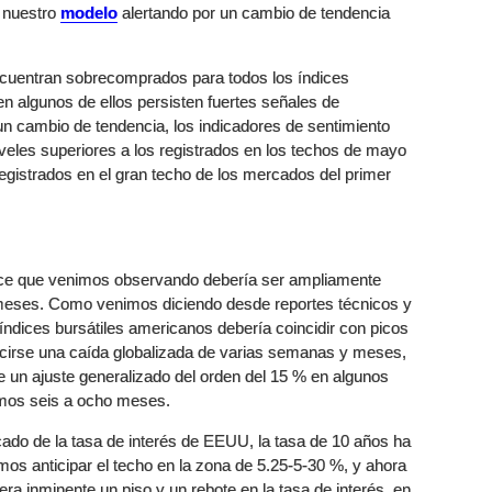
a nuestro
modelo
alertando por un cambio de tendencia
ncuentran sobrecomprados para todos los índices
 algunos de ellos persisten fuertes señales de
n cambio de tendencia, los indicadores de sentimiento
niveles superiores a los registrados en los techos de mayo
 registrados en el gran techo de los mercados del primer
nce que venimos observando debería ser ampliamente
meses. Como venimos diciendo desde reportes técnicos y
índices bursátiles americanos debería coincidir con picos
ucirse una caída globalizada de varias semanas y meses,
 un ajuste generalizado del orden del 15 % en algunos
imos seis a ocho meses.
ado de la tasa de interés de EEUU, la tasa de 10 años ha
imos anticipar el techo en la zona de 5.25-5-30 %, y ahora
a inminente un piso y un rebote en la tasa de interés, en