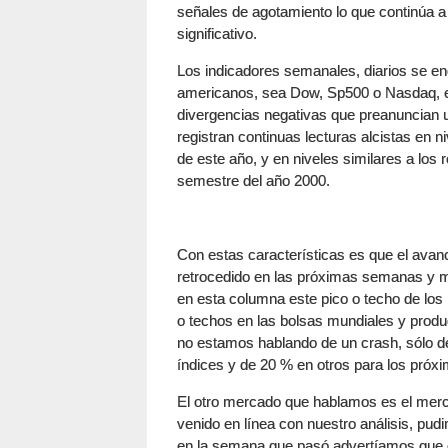
señales de agotamiento lo que continúa 
significativo.
Los indicadores semanales, diarios se e
americanos, sea Dow, Sp500 o Nasdaq, en
divergencias negativas que preanuncian u
registran continuas lecturas alcistas en 
de este año, y en niveles similares a los
semestre del año 2000.
Con estas características es que el ava
retrocedido en las próximas semanas y 
en esta columna este pico o techo de los 
o techos en las bolsas mundiales y prod
no estamos hablando de un crash, sólo de
índices y de 20 % en otros para los próx
El otro mercado que hablamos es el merc
venido en línea con nuestro análisis, pud
en la semana que pasó advertíamos que er