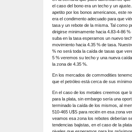
el caso del bono era un techo y un ajuste
apetito por los bonos americanos, este r
era el condimento adecuado para que viér
tasa y un rebote de la misma. Tal como 
dirigirse minimamente hacia 4.83-4-86 % 
suba en la tasa esperamos un nuevo tech
movimiento hacia 4.35 % de tasa. Nuestro
% no será toda la caída de tasas que ver
5 % veremos su techo y una nueva caída q
la zona de 4.35 %.
En los mercados de commodities tenemos
que el petróleo está cerca de sus mínimo
En el caso de los metales creemos que l
para la plata, sin embargo sería una opo
terminado la caída de los mismos, al men
510-465 U$S para recién en esa zona ver 
veamos esa zona los rebotes deberían se
tendencias bajistas, en el caso de la plat
niveles que esperamos para los próximo