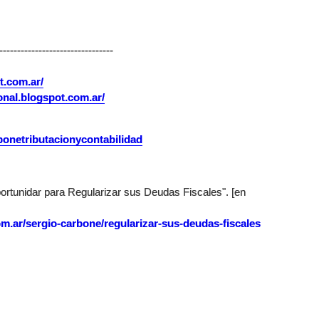
--------------------------------
t.com.ar/
onal.blogspot.com.ar/
onetributacionycontabilidad
rtunidar para Regularizar sus Deudas Fiscales". [en
m.ar/sergio-carbone/regularizar-sus-deudas-fiscales