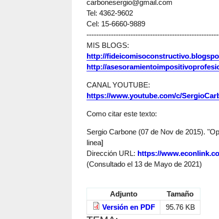
carbonesergio@gmail.com
Tel: 4362-9602
Cel: 15-6660-9889
------------------------------------------------------
MIS BLOGS:
http://fideicomisoconstructivo.blogspo
http://asesoramientoimpositivoprofesi
CANAL YOUTUBE:
https://www.youtube.com/c/SergioCarb
Como citar este texto:
Sergio Carbone (07 de Nov de 2015). "Opo
linea]
Dirección URL:
https://www.econlink.co
(Consultado el 13 de Mayo de 2021)
Adjunto
Tamaño
Versión en PDF
95.76 KB