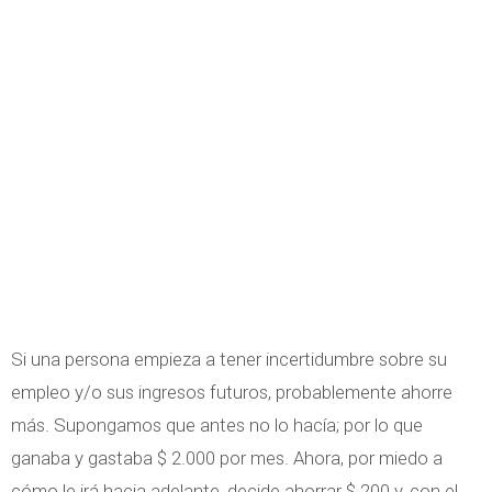
Si una persona empieza a tener incertidumbre sobre su
empleo y/o sus ingresos futuros, probablemente ahorre
más. Supongamos que antes no lo hacía; por lo que
ganaba y gastaba $ 2.000 por mes. Ahora, por miedo a
cómo le irá hacia adelante, decide ahorrar $ 200 y, con el