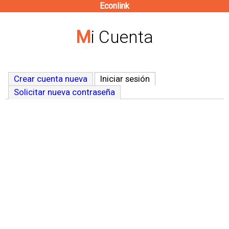
Econlink
Pasar
al
Mi Cuenta
contenido
principal
Crear cuenta nueva
Iniciar sesión
(solapa activa)
Solicitar nueva contraseña