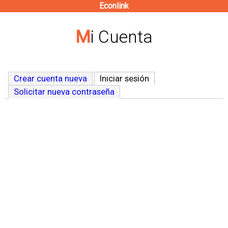
Econlink
Pasar
al
Mi Cuenta
contenido
principal
Crear cuenta nueva
Iniciar sesión
(solapa activa)
Solicitar nueva contraseña