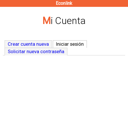
Econlink
Pasar
al
Mi Cuenta
contenido
principal
Crear cuenta nueva
Iniciar sesión
(solapa activa)
Solicitar nueva contraseña