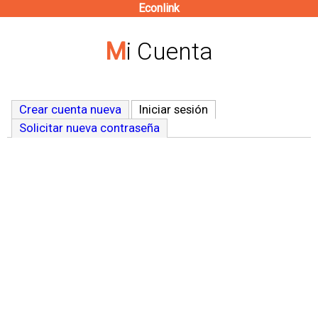
Econlink
Pasar
al
Mi Cuenta
contenido
principal
Crear cuenta nueva
Iniciar sesión
(solapa activa)
Solicitar nueva contraseña