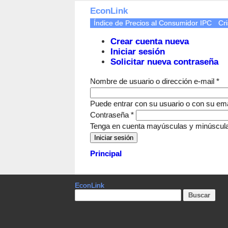
EconLink
Índice de Precios al Consumidor IPC
Cri
Crear cuenta nueva
Iniciar sesión
Solicitar nueva contraseña
Nombre de usuario o dirección e-mail
*
Puede entrar con su usuario o con su ema
Contraseña
*
Tenga en cuenta mayúsculas y minúscul
Principal
EconLink