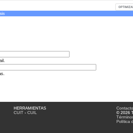
sis
il.
as.
HERRAMIENTAS
Contact
CUIT
-
CUIL
© 2026 T
Término
Política 