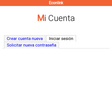
Econlink
Pasar
al
Mi Cuenta
contenido
principal
Crear cuenta nueva
Iniciar sesión
(solapa activa)
Solicitar nueva contraseña