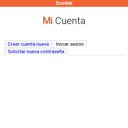
Econlink
Pasar
al
Mi Cuenta
contenido
principal
Crear cuenta nueva
Iniciar sesión
(solapa activa)
Solicitar nueva contraseña