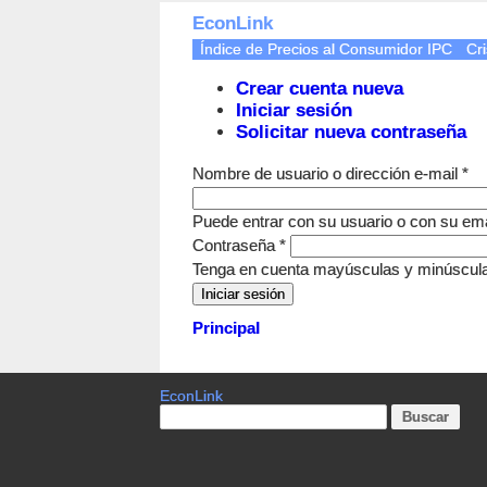
EconLink
Índice de Precios al Consumidor IPC
Cri
Crear cuenta nueva
Iniciar sesión
Solicitar nueva contraseña
Nombre de usuario o dirección e-mail
*
Puede entrar con su usuario o con su ema
Contraseña
*
Tenga en cuenta mayúsculas y minúscul
Principal
EconLink