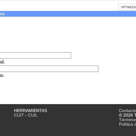
sis
il.
as.
HERRAMIENTAS
Contact
CUIT
-
CUIL
© 2026 T
Término
Política 