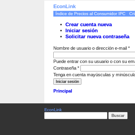
EconLink
Índice de Precios al Consumidor IPC
Cri
Crear cuenta nueva
Iniciar sesión
Solicitar nueva contraseña
Nombre de usuario o dirección e-mail
*
Puede entrar con su usuario o con su ema
Contraseña
*
Tenga en cuenta mayúsculas y minúscul
Principal
EconLink