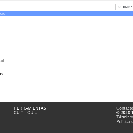
sis
il.
as.
HERRAMIENTAS
Contact
CUIT
-
CUIL
© 2026 T
Término
Política 