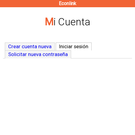
Econlink
Pasar
al
Mi Cuenta
contenido
principal
Crear cuenta nueva
Iniciar sesión
(solapa activa)
Solicitar nueva contraseña