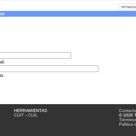
sis
il.
as.
HERRAMIENTAS
Contact
CUIT
-
CUIL
© 2026 T
Término
Política 