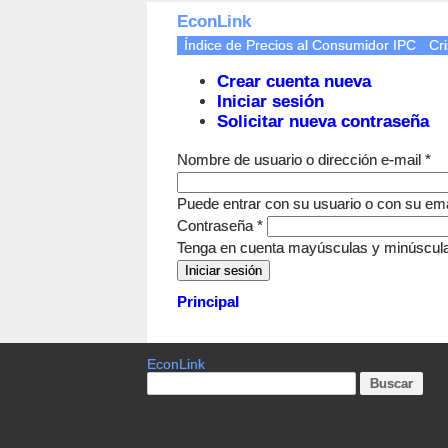
EconLink
Índice de Precios al Consumidor IPC
Cri
Crear cuenta nueva
Iniciar sesión
Solicitar nueva contraseña
Nombre de usuario o dirección e-mail
*
Puede entrar con su usuario o con su ema
Contraseña
*
Tenga en cuenta mayúsculas y minúscul
Principal
EconLink