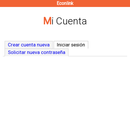
Econlink
Pasar
al
Mi Cuenta
contenido
principal
Crear cuenta nueva
Iniciar sesión
(solapa activa)
Solicitar nueva contraseña