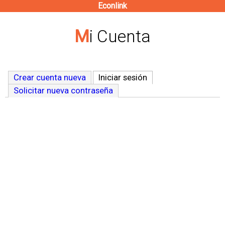
Econlink
Pasar
al
Mi Cuenta
contenido
principal
Crear cuenta nueva
Iniciar sesión
(solapa activa)
Solicitar nueva contraseña