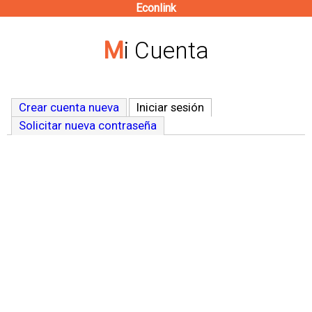
Econlink
Pasar
al
Mi Cuenta
contenido
principal
Crear cuenta nueva
Iniciar sesión
(solapa activa)
Solicitar nueva contraseña