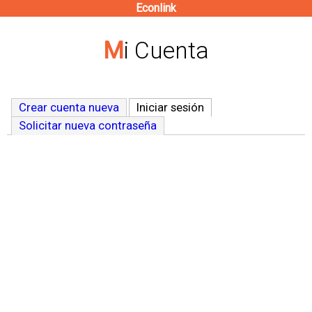
Econlink
Pasar
al
Mi Cuenta
contenido
principal
Crear cuenta nueva
Iniciar sesión
(solapa activa)
Solicitar nueva contraseña