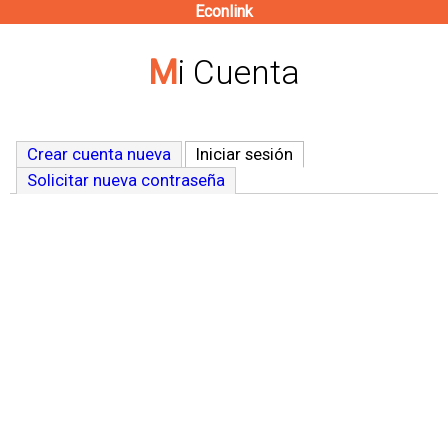
Econlink
Pasar
al
Mi Cuenta
contenido
principal
Crear cuenta nueva
Iniciar sesión
(solapa activa)
Solicitar nueva contraseña