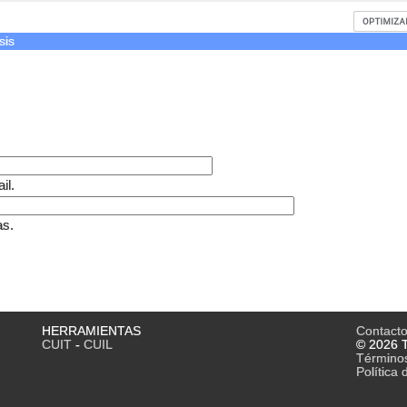
sis
il.
as.
HERRAMIENTAS
Contact
CUIT
-
CUIL
© 2026 T
Término
Política 