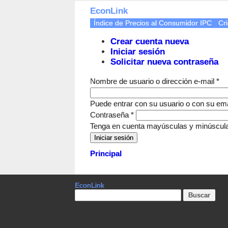
EconLink
Índice de Precios al Consumidor IPC
Cri
Crear cuenta nueva
Iniciar sesión
Solicitar nueva contraseña
Nombre de usuario o dirección e-mail
*
Puede entrar con su usuario o con su ema
Contraseña
*
Tenga en cuenta mayúsculas y minúscul
Principal
EconLink