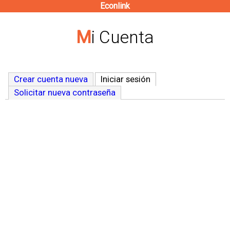
Econlink
Pasar
al
Mi Cuenta
contenido
principal
Crear cuenta nueva
Iniciar sesión
(solapa activa)
Solicitar nueva contraseña