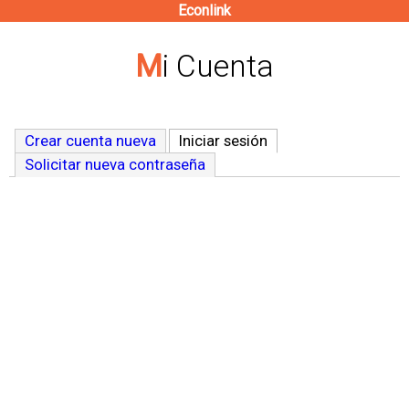
Econlink
Pasar
al
Mi Cuenta
contenido
principal
Crear cuenta nueva
Iniciar sesión
(solapa activa)
Solicitar nueva contraseña