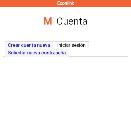
Econlink
Pasar
al
Mi Cuenta
contenido
principal
Crear cuenta nueva
Iniciar sesión
(solapa activa)
Solicitar nueva contraseña